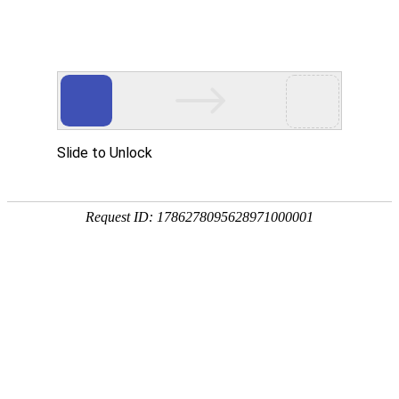
网站首页
协会概况
协会工作
党建工作
培训考试专栏
通知公告
当前位置：
网站首页
>
行业动态
>
通知公告
[通知公告] 关于推荐2017年百千万人才工程国家级人选的通知
2022-01-01
«
1
2
3
4
5
6
7
»