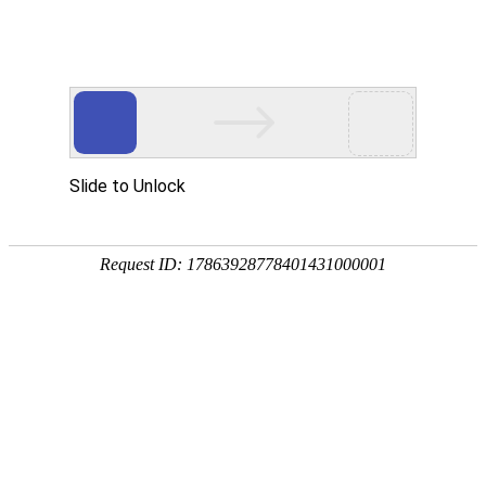
网站首页
协会概况
协会工作
党建工作
培训考试专栏
下载中心
当前位置：
网站首页
>
下载中心
[下载中心] 海南省建设人力资源管理协会入会申请表
2024-11-13
[下载中心] 海南省住房和城乡建设领域施工现场专业人员继续教育培训登记汇总表
2022-01-07