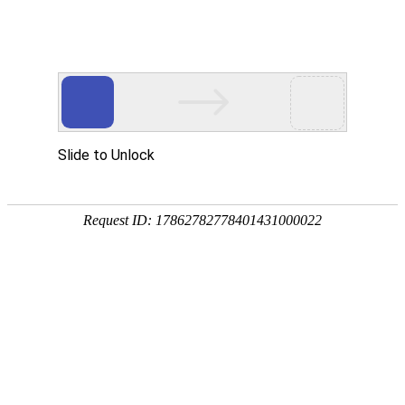
网站首页
协会概况
协会工作
党建工作
培训考试专栏
通知公告
当前位置：
网站首页
>
行业动态
>
通知公告
关于举办2026年度海南省建设领域工
程专业技术人员网络继续教育培训班
的通知
2026-06-08 17:47:23 默认管理员