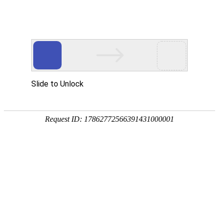
网站首页
协会概况
协会工作
党建工作
培训考试专栏
通知公告
当前位置：
网站首页
>
行业动态
>
通知公告
关于建立建筑施工企业安全生产管理
人员配备动态核查机制的通知
2026-04-09 10:27:58 默认管理员