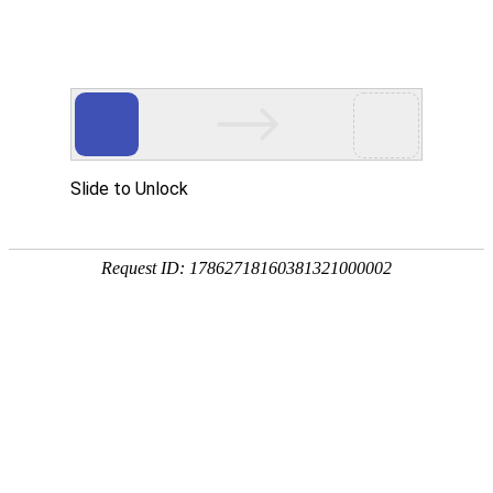
网站首页
协会概况
协会工作
党建工作
培训考试专栏
考试培训文件
当前位置：
网站首页
>
行业动态
>
考试培训文件
关于开展2026-2027年度一级造价师
继续教育培训工作的通知
2026-02-10 11:51:42 lwq