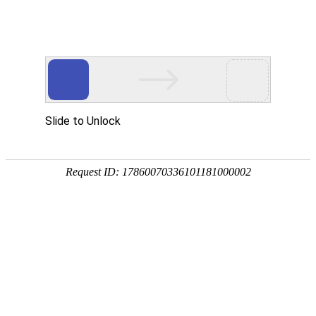
网站首页
协会概况
协会工作
党建工作
培训考试专栏
党建工作
当前位置：
网站首页
>
党建工作
省建设人力资源管理协会党支部助力
龙华区新坡镇灾后恢复重建工作
2024-09-11 19:12:49 默认管理员